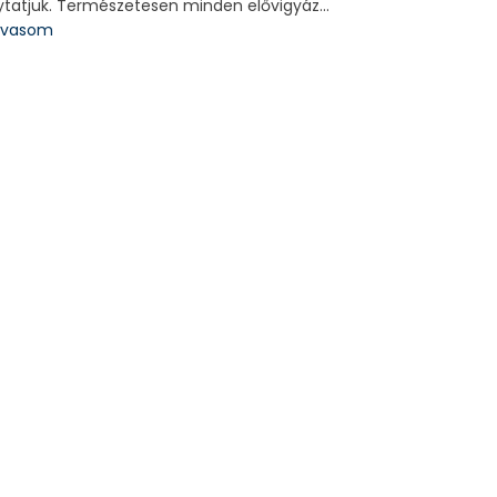
ytatjuk. Természetesen minden elővigyáz...
olvasom