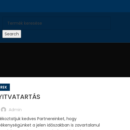
Search
ÍREK
YITVATARTÁS
Admin
ékoztatjuk kedves Partnereinket, hogy
ékenységünket a jelen időszakban is zavartalanul