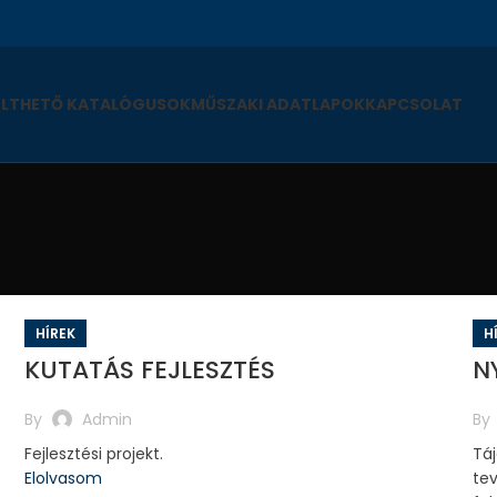
ÖLTHETŐ KATALÓGUSOK
MŰSZAKI ADATLAPOK
KAPCSOLAT
HÍREK
H
KUTATÁS FEJLESZTÉS
N
By
Admin
By
Fejlesztési projekt.
Táj
Elolvasom
tev