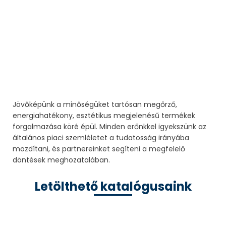
AKADÁLYMENTES TERMÉKEK
HIGIÉNIAI KIEGÉSZÍTŐK
Megnézem
KÖZÖSSÉGI CSAPTELEPEK
Megnézem
VÉSZZUHANYOK
Megnézem
LÉGFÜGGÖNY
Megnézem
Jövőképünk a minőségüket tartósan megőrző,
energiahatékony, esztétikus megjelenésű termékek
Megnézem
forgalmazása köré épül. Minden erőnkkel igyekszünk az
általános piaci szemléletet a tudatosság irányába
mozdítani, és partnereinket segíteni a megfelelő
döntések meghozatalában.
Letölthető katalógusaink