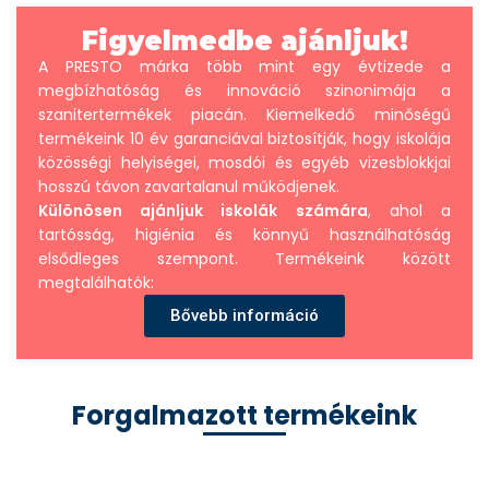
Figyelmedbe ajánljuk!
A PRESTO márka több mint egy évtizede a
megbízhatóság és innováció szinonimája a
szanitertermékek piacán. Kiemelkedő minőségű
termékeink 10 év garanciával biztosítják, hogy iskolája
közösségi helyiségei, mosdói és egyéb vizesblokkjai
hosszú távon zavartalanul működjenek.
Különösen ajánljuk iskolák számára
, ahol a
tartósság, higiénia és könnyű használhatóság
elsődleges szempont. Termékeink között
megtalálhatók:
Bővebb információ
Forgalmazott termékeink