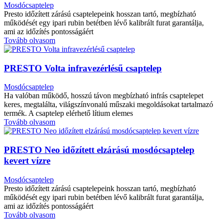
Mosdócsaptelep
Presto időzített zárású csaptelepeink hosszan tartó, megbízható
működését egy ipari rubin betétben lévő kalibrált furat garantálja,
ami az időzítés pontosságáért
Tovább olvasom
PRESTO Volta infravezérlésű csaptelep
Mosdócsaptelep
Ha valóban működő, hosszú távon megbízható infrás csaptelepet
keres, megtalálta, világszínvonalú műszaki megoldásokat tartalmazó
termék. A csaptelep elérhető lítium elemes
Tovább olvasom
PRESTO Neo időzített elzárású mosdócsaptelep
kevert vízre
Mosdócsaptelep
Presto időzített zárású csaptelepeink hosszan tartó, megbízható
működését egy ipari rubin betétben lévő kalibrált furat garantálja,
ami az időzítés pontosságáért
Tovább olvasom