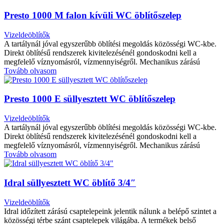
Presto 1000 M falon kívüli WC öblítőszelep
Vizeldeöblítők
A tartálynál jóval egyszerűbb öblítési megoldás közösségi WC-kbe.
Direkt öblítésű rendszerek kivitelezésénél gondoskodni kell a
megfelelő víznyomásról, vízmennyiségről. Mechanikus zárású
Tovább olvasom
Presto 1000 E süllyesztett WC öblítőszelep
Vizeldeöblítők
A tartálynál jóval egyszerűbb öblítési megoldás közösségi WC-kbe.
Direkt öblítésű rendszerek kivitelezésénél gondoskodni kell a
megfelelő víznyomásról, vízmennyiségről. Mechanikus zárású
Tovább olvasom
Idral süllyesztett WC öblítő 3/4″
Vizeldeöblítők
Idral időzített zárású csaptelepeink jelentik nálunk a belépő szintet a
közösségi térbe szánt csaptelepek világába. A termékek belső