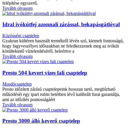
felépítése egyszerű,
Tovább olvasom
Idral ivókútfej azonnali zárással, bekapásgátlóval
Közösségi csaptelep
Gyakran kültéren használt termékről lévén szó, kiemelt fontosságú,
hogy fagyveszélyes időszakban ne feledkezzenek meg az ivókút
körültekintő víztelenítéséről, beleértve a
Tovább olvasom
Presto 504 kevert vizes fali csaptelep
Mosdócsaptelep
Presto időzített zárású csaptelepeink hosszan tartó, megbízható
működését egy ipari rubin betétben lévő kalibrált furat garantálja,
ami az időzítés pontosságáért
Tovább olvasom
Presto 3000 álló keverő csaptelep