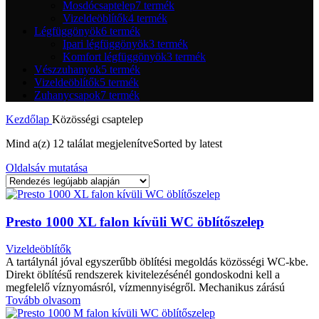
Mosdócsaptelep
7 termék
Vizeldeöblítők
4 termék
Légfüggönyök
6 termék
Ipari légfüggönyök
3 termék
Komfort légfüggönyök
3 termék
Vészzuhanyok
5 termék
Vizeldeöblítők
5 termék
Zuhanycsapok
7 termék
Kezdőlap
Közösségi csaptelep
Mind a(z) 12 találat megjelenítve
Sorted by latest
Oldalsáv mutatása
Presto 1000 XL falon kívüli WC öblítőszelep
Vizeldeöblítők
A tartálynál jóval egyszerűbb öblítési megoldás közösségi WC-kbe.
Direkt öblítésű rendszerek kivitelezésénél gondoskodni kell a
megfelelő víznyomásról, vízmennyiségről. Mechanikus zárású
Tovább olvasom