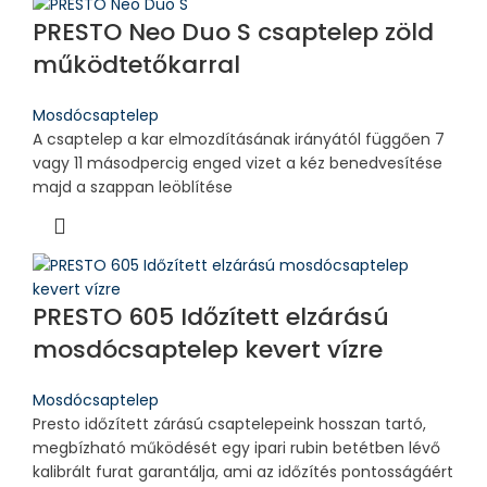
PRESTO Neo Duo S csaptelep zöld
működtetőkarral
Mosdócsaptelep
A csaptelep a kar elmozdításának irányától függően 7
vagy 11 másodpercig enged vizet a kéz benedvesítése
majd a szappan leöblítése
PRESTO 605 Időzített elzárású
mosdócsaptelep kevert vízre
Mosdócsaptelep
Presto időzített zárású csaptelepeink hosszan tartó,
megbízható működését egy ipari rubin betétben lévő
kalibrált furat garantálja, ami az időzítés pontosságáért