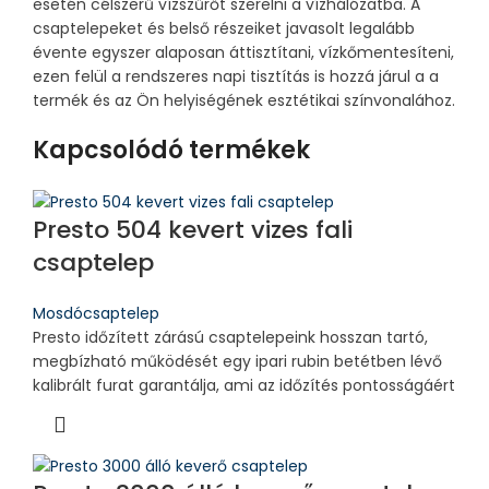
esetén célszerű vízszűrőt szerelni a vízhálózatba. A
csaptelepeket és belső részeiket javasolt legalább
évente egyszer alaposan áttisztítani, vízkőmentesíteni,
ezen felül a rendszeres napi tisztítás is hozzá járul a a
termék és az Ön helyiségének esztétikai színvonalához.
Kapcsolódó termékek
Presto 504 kevert vizes fali
csaptelep
Mosdócsaptelep
Presto időzített zárású csaptelepeink hosszan tartó,
megbízható működését egy ipari rubin betétben lévő
kalibrált furat garantálja, ami az időzítés pontosságáért