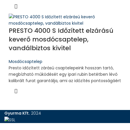
PRESTO 4000 S Időzített elzárású
keverő mosdócsaptelep,
vandálbiztos kivitel
Mosdócsaptelep
Presto időzített zárású csaptelepeink hosszan tartó,
megbízható működését egy ipari rubin betétben lévő
kalibrált furat garantálja, ami az időzítés pontosságáért
Gyurma Kft.
2024