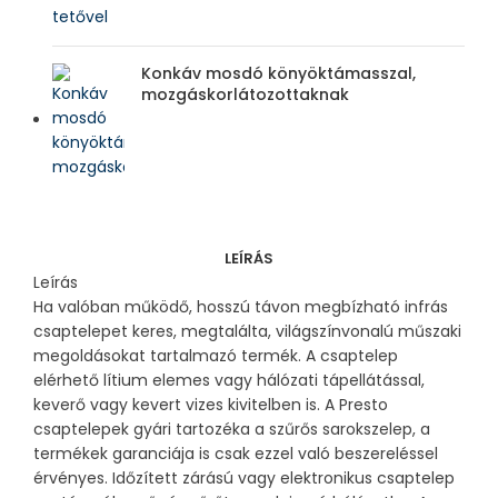
Konkáv mosdó könyöktámasszal,
mozgáskorlátozottaknak
LEÍRÁS
Leírás
Ha valóban működő, hosszú távon megbízható infrás
csaptelepet keres, megtalálta, világszínvonalú műszaki
megoldásokat tartalmazó termék. A csaptelep
elérhető lítium elemes vagy hálózati tápellátással,
keverő vagy kevert vizes kivitelben is. A Presto
csaptelepek gyári tartozéka a szűrős sarokszelep, a
termékek garanciája is csak ezzel való beszereléssel
érvényes. Időzített zárású vagy elektronikus csaptelep