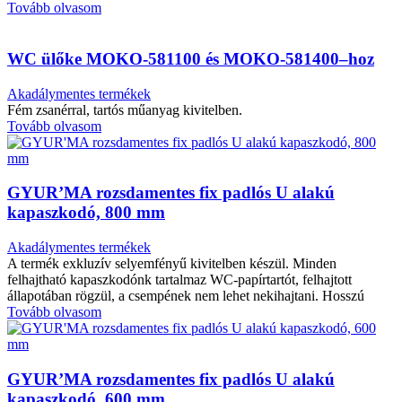
Tovább olvasom
WC ülőke MOKO-581100 és MOKO-581400–hoz
Akadálymentes termékek
Fém zsanérral, tartós műanyag kivitelben.
Tovább olvasom
GYUR’MA rozsdamentes fix padlós U alakú
kapaszkodó, 800 mm
Akadálymentes termékek
A termék exkluzív selyemfényű kivitelben készül. Minden
felhajtható kapaszkodónk tartalmaz WC-papírtartót, felhajtott
állapotában rögzül, a csempének nem lehet nekihajtani. Hosszú
Tovább olvasom
GYUR’MA rozsdamentes fix padlós U alakú
kapaszkodó, 600 mm