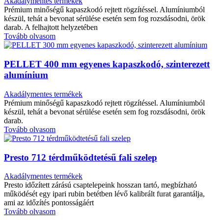
Akadálymentes termékek
Prémium minőségű kapaszkodó rejtett rögzítéssel. Alumíniumból
készül, tehát a bevonat sérülése esetén sem fog rozsdásodni, örök
darab. A felhajtott helyzetében
Tovább olvasom
PELLET 400 mm egyenes kapaszkodó, szinterezett
alumínium
Akadálymentes termékek
Prémium minőségű kapaszkodó rejtett rögzítéssel. Alumíniumból
készül, tehát a bevonat sérülése esetén sem fog rozsdásodni, örök
darab.
Tovább olvasom
Presto 712 térdműködtetésű fali szelep
Akadálymentes termékek
Presto időzített zárású csaptelepeink hosszan tartó, megbízható
működését egy ipari rubin betétben lévő kalibrált furat garantálja,
ami az időzítés pontosságáért
Tovább olvasom