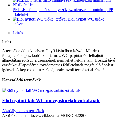
PELLET felhajtható zuhanyszék, szinterezett alumínium, PP
ülőfelület
Elöl nyitott WC ülőke,
tetővel
Leírás
Leírás
A termék exkluzív selyemfényű kivitelben készül. Minden
felhajtható kapaszkodónk tartalmaz WC-papírtartót, felhajtott
állapotában rögzül, a csempének nem lehet nekihajtani. Hosszú távú
esztétikai állapotáért a rozsdamentes felületeknek megfelelő ápolást
igényel. A kép csak illusztráció, szálcsiszolt terméket ábrázol!
Kapcsolódó termékek
Elöl nyitott fali WC mozgáskorlátozottaknak
Akadálymentes termékek
Az ülőke nem tartozék, cikkszáma MOKO-422800.