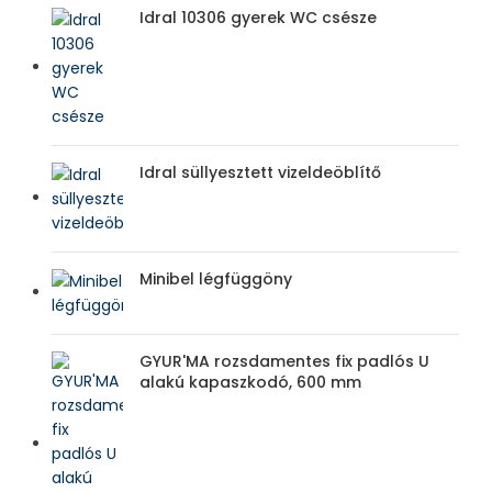
Idral 10306 gyerek WC csésze
Idral süllyesztett vizeldeöblítő
Minibel légfüggöny
GYUR'MA rozsdamentes fix padlós U
alakú kapaszkodó, 600 mm