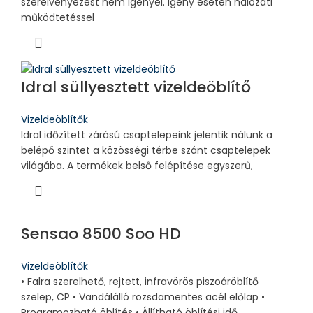
szerelvényezést nem igényel. Igény esetén hálózati
működtetéssel
Idral süllyesztett vizeldeöblítő
Vizeldeöblítők
Idral időzített zárású csaptelepeink jelentik nálunk a
belépő szintet a közösségi térbe szánt csaptelepek
világába. A termékek belső felépítése egyszerű,
Sensao 8500 Soo HD
Vizeldeöblítők
• Falra szerelhető, rejtett, infravörös piszoáröblítő
szelep, CP • Vandálálló rozsdamentes acél előlap •
Programozható öblítés • Állítható öblítési idő,