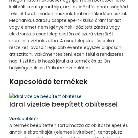
megbízható működését egy ipari rubin betétben lévő
kalibrált furat garantálja, ami az időzítés pontosságáért
felel. A furat minden használatnál önműködően tisztul.
Mechanikus zárású csaptelepeink külső áramforrást
vagy elemet nem igényelnek. Időzített zárású vagy
elektronikus csaptelep esetén célszerű vízszűrőt
szerelni a vízhálózatba. A csaptelepeket és belső
részeiket javasolt legalább évente egyszer alaposan
áttisztítani, vízkőmentesíteni, ezen felül a rendszeres
napi tisztítás is hozzá járul a a termék és az Ön
helyiségének esztétikai színvonalához.
Kapcsolódó termékek
Idral vizelde beépített öblítéssel
Vizeldeöblítők
A termék beépítetten tartalmazza az öblítőszelepet és
annak elektronikáját (elemes kivitelben), tehát plusz