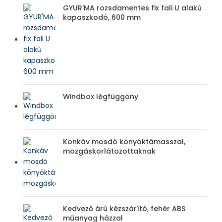
GYUR'MA rozsdamentes fix fali U alakú
kapaszkodó, 600 mm
Windbox légfüggöny
Konkáv mosdó könyöktámasszal,
mozgáskorlátozottaknak
Kedvező árú kézszárító, fehér ABS
műanyag házzal