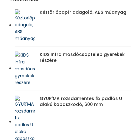
Kéztörlőpapír adagoló, ABS műanyag
KIDS Infra mosdócsaptelep gyerekek
részére
GYUR'MA rozsdamentes fix padlós U
alakú kapaszkodó, 600 mm