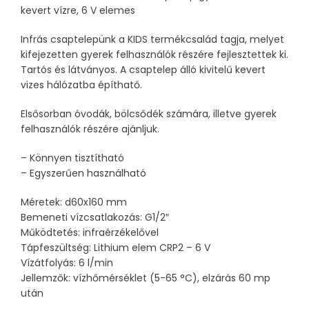
kevert vízre, 6 V elemes
Infrás csaptelepünk a KIDS termékcsalád tagja, melyet
kifejezetten gyerek felhasználók részére fejlesztettek ki.
Tartós és látványos. A csaptelep álló kivitelű kevert
vizes hálózatba építhatő.
Elsősorban óvodák, bölcsődék számára, illetve gyerek
felhasználók részére ajánljuk.
– Könnyen tisztítható
– Egyszerűen használható
Méretek: d60x160 mm
Bemeneti vízcsatlakozás: G1/2″
Működtetés: infraérzékelővel
Tápfeszültség: Lithium elem CRP2 – 6 V
Vízátfolyás: 6 l/min
Jellemzők: vízhőmérséklet (5-65 °C), elzárás 60 mp
után