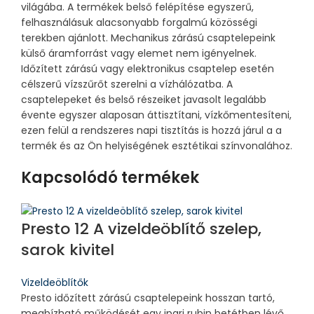
világába. A termékek belső felépítése egyszerű,
felhasználásuk alacsonyabb forgalmú közösségi
terekben ajánlott. Mechanikus zárású csaptelepeink
külső áramforrást vagy elemet nem igényelnek.
Időzített zárású vagy elektronikus csaptelep esetén
célszerű vízszűrőt szerelni a vízhálózatba. A
csaptelepeket és belső részeiket javasolt legalább
évente egyszer alaposan áttisztítani, vízkőmentesíteni,
ezen felül a rendszeres napi tisztítás is hozzá járul a a
termék és az Ön helyiségének esztétikai színvonalához.
Kapcsolódó termékek
Presto 12 A vizeldeöblítő szelep,
sarok kivitel
Vizeldeöblítők
Presto időzített zárású csaptelepeink hosszan tartó,
megbízható működését egy ipari rubin betétben lévő