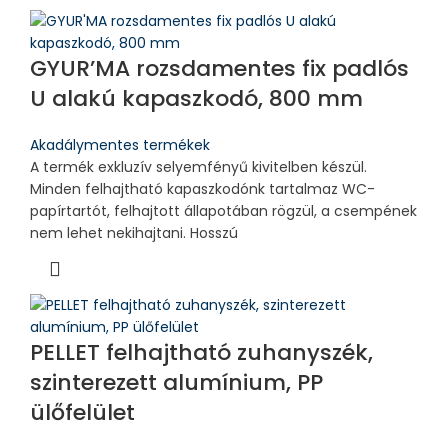
GYUR’MA rozsdamentes fix padlós
U alakú kapaszkodó, 800 mm
Akadálymentes termékek
A termék exkluzív selyemfényű kivitelben készül.
Minden felhajtható kapaszkodónk tartalmaz WC-
papírtartót, felhajtott állapotában rögzül, a csempének
nem lehet nekihajtani. Hosszú
PELLET felhajtható zuhanyszék,
szinterezett alumínium, PP
ülőfelület