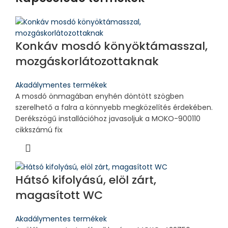
Konkáv mosdó könyöktámasszal,
mozgáskorlátozottaknak
Akadálymentes termékek
A mosdó önmagában enyhén döntött szögben
szerelhető a falra a könnyebb megközelítés érdekében.
Derékszögű installációhoz javasoljuk a MOKO-900110
cikkszámú fix
Hátsó kifolyású, elöl zárt,
magasított WC
Akadálymentes termékek