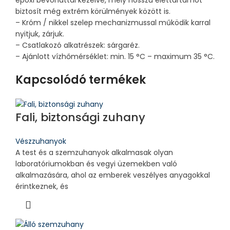
epoxi bevonattal kezelve, mely hosszú élettartamot
biztosít még extrém körülmények között is.
– Króm / nikkel szelep mechanizmussal működik karral
nyitjuk, zárjuk.
– Csatlakozó alkatrészek: sárgaréz.
– Ajánlott vízhőmérséklet: min. 15 °C – maximum 35 °C.
Kapcsolódó termékek
Fali, biztonsági zuhany
Vészzuhanyok
A test és a szemzuhanyok alkalmasak olyan
laboratóriumokban és vegyi üzemekben való
alkalmazására, ahol az emberek veszélyes anyagokkal
érintkeznek, és