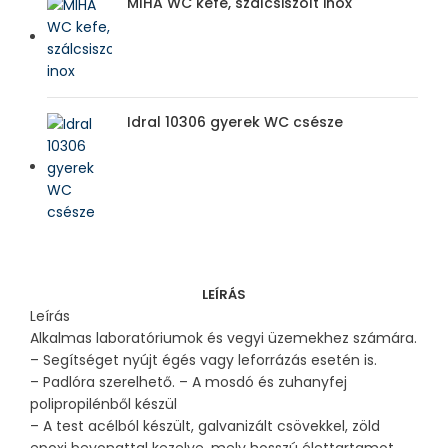
MIHA WC kefe, szálcsiszolt inox
Idral 10306 gyerek WC csésze
LEÍRÁS
Leírás
Alkalmas laboratóriumok és vegyi üzemekhez számára.
– Segítséget nyújt égés vagy leforrázás esetén is.
– Padlóra szerelhető. – A mosdó és zuhanyfej
polipropilénből készül
– A test acélból készült, galvanizált csövekkel, zöld