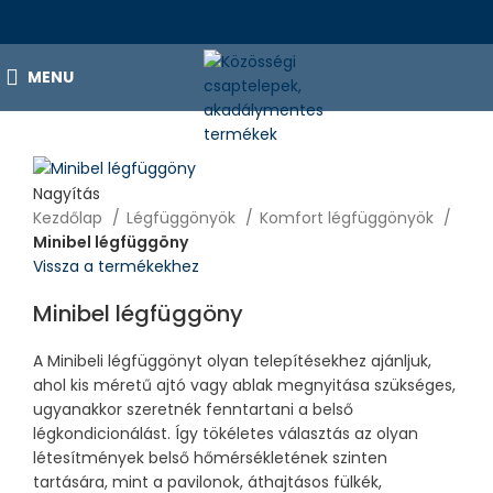
MENU
Nagyítás
Kezdőlap
Légfüggönyök
Komfort légfüggönyök
Minibel légfüggöny
Vissza a termékekhez
Minibel légfüggöny
A Minibeli légfüggönyt olyan telepítésekhez ajánljuk,
ahol kis méretű ajtó vagy ablak megnyitása szükséges,
ugyanakkor szeretnék fenntartani a belső
légkondicionálást. Így tökéletes választás az olyan
létesítmények belső hőmérsékletének szinten
tartására, mint a pavilonok, áthajtásos fülkék,