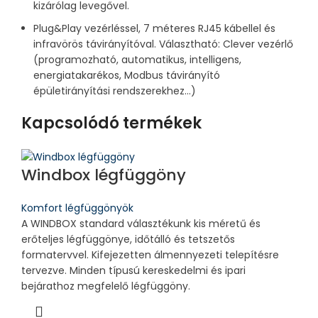
kizárólag levegővel.
Plug&Play vezérléssel, 7 méteres RJ45 kábellel és
infravörös távirányítóval. Választható: Clever vezérlő
(programozható, automatikus, intelligens,
energiatakarékos, Modbus távirányító
épületirányítási rendszerekhez…)
Kapcsolódó termékek
Windbox légfüggöny
Komfort légfüggönyök
A WINDBOX standard választékunk kis méretű és
erőteljes légfüggönye, időtálló és tetszetős
formatervvel. Kifejezetten álmennyezeti telepítésre
tervezve. Minden típusú kereskedelmi és ipari
bejárathoz megfelelő légfüggöny.