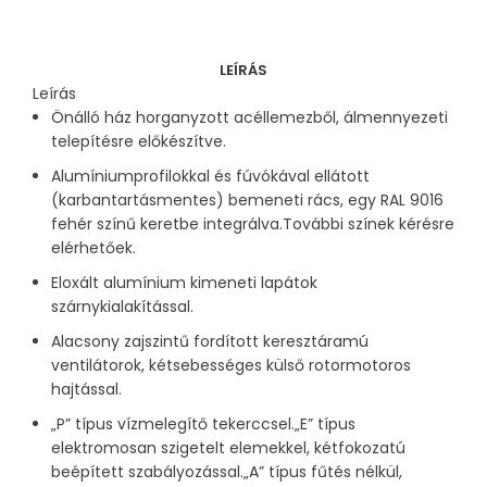
LEÍRÁS
Leírás
Önálló ház horganyzott acéllemezből, álmennyezeti
telepítésre előkészítve.
Alumíniumprofilokkal és fúvókával ellátott
(karbantartásmentes) bemeneti rács, egy RAL 9016
fehér színű keretbe integrálva.További színek kérésre
elérhetőek.
Eloxált alumínium kimeneti lapátok
szárnykialakítással.
Alacsony zajszintű fordított keresztáramú
ventilátorok, kétsebességes külső rotormotoros
hajtással.
„P” típus vízmelegítő tekerccsel.„E” típus
elektromosan szigetelt elemekkel, kétfokozatú
beépített szabályozással.„A” típus fűtés nélkül,