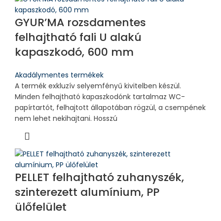
GYUR’MA rozsdamentes
felhajtható fali U alakú
kapaszkodó, 600 mm
Akadálymentes termékek
A termék exkluzív selyemfényű kivitelben készül.
Minden felhajtható kapaszkodónk tartalmaz WC-
papírtartót, felhajtott állapotában rögzül, a csempének
nem lehet nekihajtani. Hosszú
PELLET felhajtható zuhanyszék,
szinterezett alumínium, PP
ülőfelület