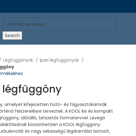
Search
Légfüggönyök
Ipari légfüggönyök
üggöny
termékekhez
 légfüggöny
, amelyet kifejezetten hűtő- és fagyasztókamrák
 történő felszerelésre terveztek. A KOOL kis és kompakt
függöny, időtálló, tetszetős formatervvel. Levegő
ialakításának köszönhetően a KOOL légfüggöny
urbulenciát és nagy sebességű légáramlást biztosít,