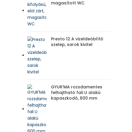
magasított WC
Presto 12 A vizeldeöblítő
szelep, sarok kivitel
GYUR'MA rozsdamentes
felhajtható fali U alakú
kapaszkodó, 600 mm