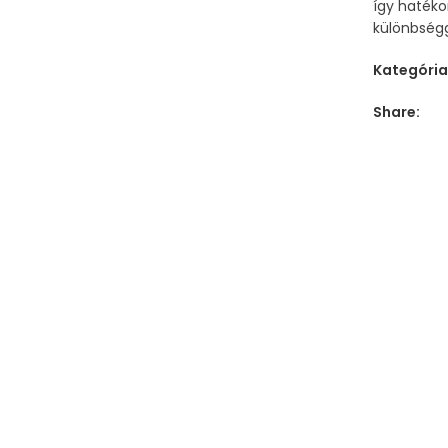
így hatéko
különbségg
Kategória
Share: