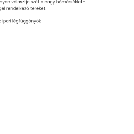
nyan választja szét a nagy hőmérséklet-
el rendelkező tereket.
:
Ipari légfüggönyök