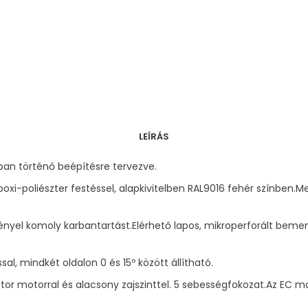
LEÍRÁS
ban történő beépítésre tervezve.
poxi-poliészter festéssel, alapkivitelben RAL9016 fehér színben
gényel komoly karbantartást.Elérhető lapos, mikroperforált beme
al, mindkét oldalon 0 és 15º között állítható.
rotor motorral és alacsony zajszinttel. 5 sebességfokozat.Az EC