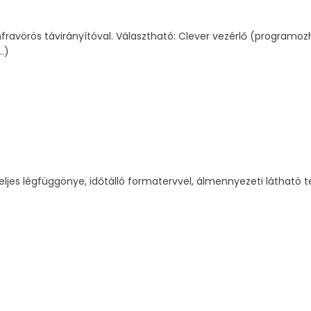
nfravörös távirányítóval. Választható: Clever vezérlő (programoz
…)
jes légfüggönye, időtálló formatervvel, álmennyezeti látható t