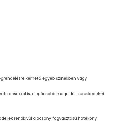
.Megrendelésre kérhető egyéb színekben vagy
neti rácsokkal is, elegánsabb megoldás kereskedelmi
 modellek rendkívül alacsony fogyasztású hatékony