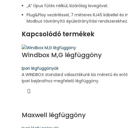
„A” típus fűtés nélkül, kizárólag levegővel.
Plug&Play vezérléssel, 7 méteres RJ45 kábellel és i
Modbus távirányító épületirányítási rendszerekhez
Kapcsolódó termékek
Windbox M,G légfüggöny
Ipari légfüggönyök
A WINDBOX standard választékunk kis méretű és erőtel
ipari bejárathoz megfelelő légfüggöny.
Maxwell légfüggöny