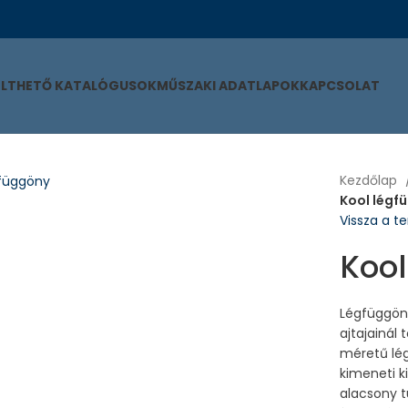
ÖLTHETŐ KATALÓGUSOK
MŰSZAKI ADATLAPOK
KAPCSOLAT
Kezdőlap
Kool légf
Vissza a 
Kool
Légfüggöny
ajtajainál
méretű lég
kimeneti k
alacsony t