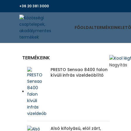
+36 20 381 3000
FŐOLDAL
TERMÉKEINK
LET
TERMÉKEINK
Nagyítás
PRESTO Sensao 8400 falon
kívüli infrás vizeldeöblítő
Alsó kifolyású, elöl zárt,