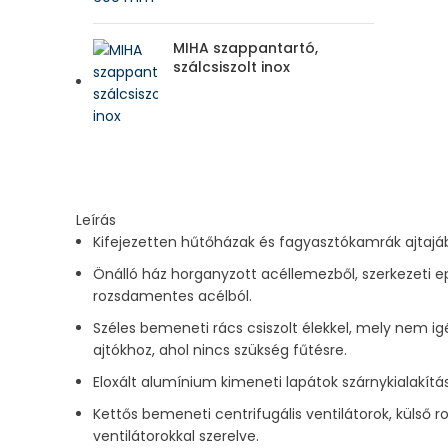
MIHA szappantartó,
szálcsiszolt inox
Leírás
Kifejezetten hűtőházak és fagyasztókamrák ajtajá
Önálló ház horganyzott acéllemezből, szerkezeti e
rozsdamentes acélból.
Széles bemeneti rács csiszolt élekkel, mely nem i
ajtókhoz, ahol nincs szükség fűtésre.
Eloxált alumínium kimeneti lapátok szárnykialakításs
Kettős bemeneti centrifugális ventilátorok, külső 
ventilátorokkal szerelve.