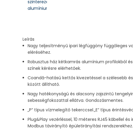
Leírás
Nagy teljesítményű ipari légfüggöny függőleges v
eléréséhez.
Robusztus ház kétkamrás alumínium profilokból és 
színek kérésre elérhetőek.
Coandă-hatású kettős kivezetéssel a szélesebb és 
között állítható.
Nagy hatékonyságú és alacsony zajszintű tengelyirá
sebességfokozattal ellátva. Gondozásmentes.
„P” típus vízmelegítő tekerccsel.„E” típus érintésv
Plug&Play vezérléssel, 10 méteres RJ45 kábellel és 
Modbus távirányító épületirányítási rendszerekhez