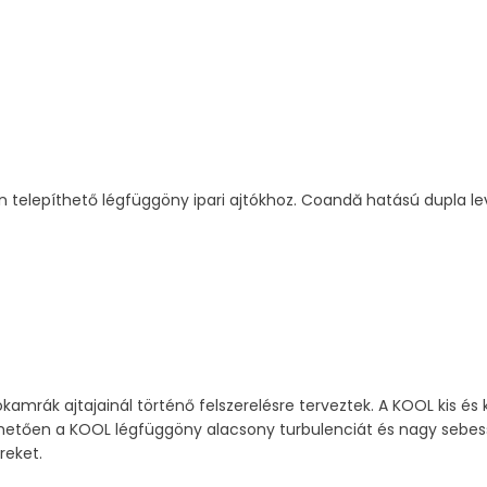
 telepíthető légfüggöny ipari ajtókhoz. Coandă hatású dupla l
amrák ajtajainál történő felszerelésre terveztek. A KOOL kis és
hetően a KOOL légfüggöny alacsony turbulenciát és nagy sebess
reket.