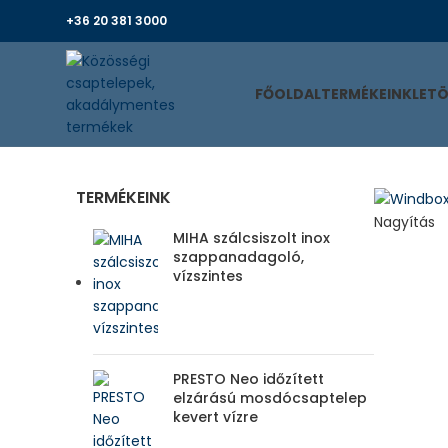
+36 20 381 3000
FŐOLDAL
TERMÉKEINK
LET
TERMÉKEINK
Nagyítás
MIHA szálcsiszolt inox
szappanadagoló,
vízszintes
PRESTO Neo időzített
elzárású mosdócsaptelep
kevert vízre