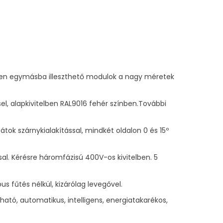
erűen egymásba illeszthető modulok a nagy méretek
el, alapkivitelben RAL9016 fehér színben.További
ok szárnykialakítással, mindkét oldalon 0 és 15º
al. Kérésre háromfázisú 400V-os kivitelben. 5
s fűtés nélkül, kizárólag levegővel.
ható, automatikus, intelligens, energiatakarékos,