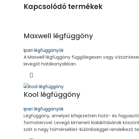
Kapcsolódó termékek
Maxwell légfüggöny
Ipari légfüggönyök
A Maxwell légfüggöny függőlegesen vagy vízszintesen
levegőt hatékonyabban.
Kool légfüggöny
Ipari légfüggönyök
Légfüggöny, amelyet kifejezetten hűtő- és fagyasztók
formatervvel. Levegő kimeneti kialakításának köszön
szét a nagy hőmérséklet-különbséggel rendelkező te