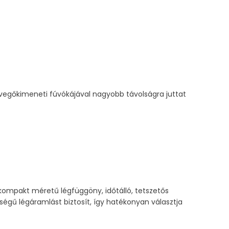
evegőkimeneti fúvókájával nagyobb távolságra juttat
 kompakt méretű légfüggöny, időtálló, tetszetős
égű légáramlást biztosít, így hatékonyan választja