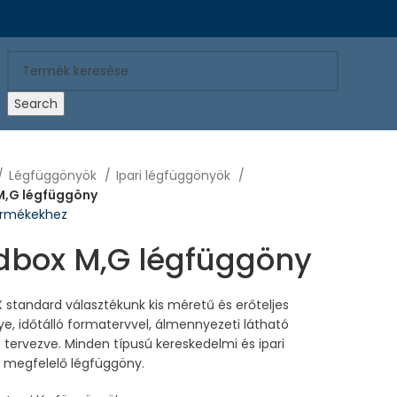
Search
Légfüggönyök
Ipari légfüggönyök
M,G légfüggöny
termékekhez
dbox M,G légfüggöny
standard választékunk kis méretű és erőteljes
e, időtálló formatervvel, álmennyezeti látható
e tervezve. Minden típusú kereskedelmi és ipari
 megfelelő légfüggöny.