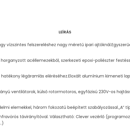
LEÍRÁS
agy vízszintes felszereléshez nagy méretű ipari ajtóknál.Egysz
horganyzott acéllemezekből, szerkezeti epoxi-poliészter festéss
hatékony légáramlás eléréséhez.Eloxált alumínium kimeneti lapát
nyú ventilátorok, külső rotormotoros, egyfázisú 230V-os hajtáss
édelmi elemekkel, három fokozatú beépített szabályozással.„A” típu
infravörös távirányítóval. Választható: Clever vezérlő (programoz
…)