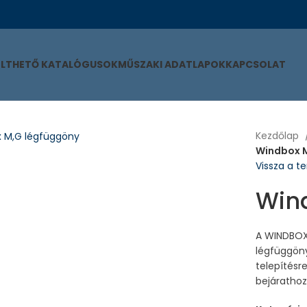
ÖLTHETŐ KATALÓGUSOK
MŰSZAKI ADATLAPOK
KAPCSOLAT
Kezdőlap
Windbox 
Vissza a 
Win
A WINDBOX 
légfüggöny
telepítésr
bejárathoz