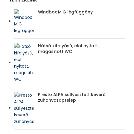
Windbox M,G légfüggöny
Hátsó kifolyású, elöl nyitott,
magasított WC
Presto ALPA süllyesztett keverő
zuhanycsaptelep